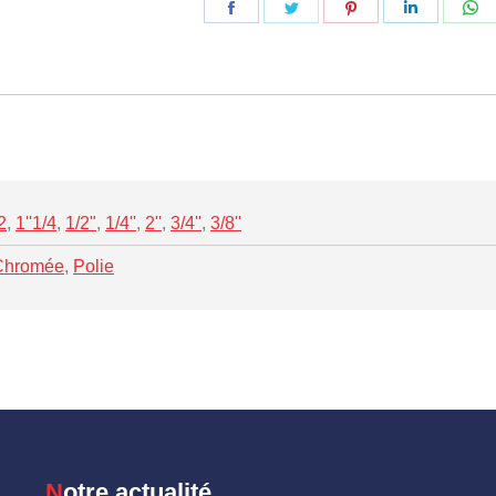
Partager
Partager
Partager
Partager
Pa
sur
sur
sur
sur
su
Facebook
Twitter
Pinterest
LinkedIn
W
2
,
1''1/4
,
1/2"
,
1/4''
,
2''
,
3/4''
,
3/8''
Chromée
,
Polie
Notre actualité