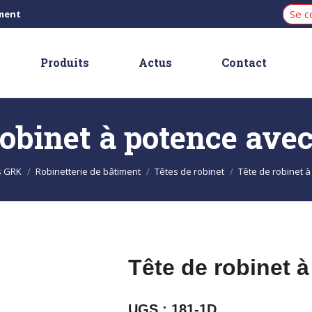
Se c
iment
Produits
Actus
Contact
 robinet à potence avec
s GRK
Robinetterie de bâtiment
Têtes de robinet
Tête de robinet à
Tête de robinet à
UGS :
181-1D