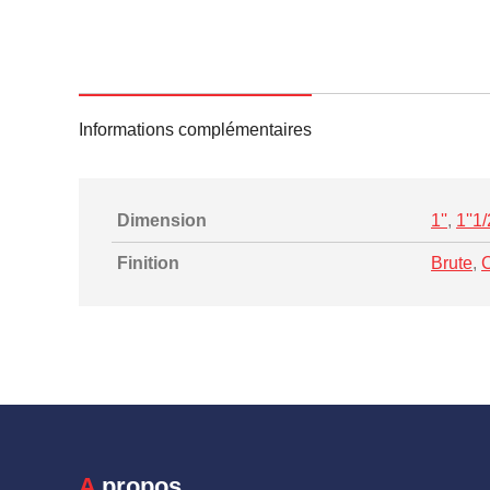
Informations complémentaires
Dimension
1''
,
1''1/
Finition
Brute
,
A propos