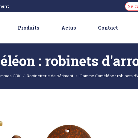
Se c
iment
Produits
Actus
Contact
éon : robinets d'arro
ammes GRK
Robinetterie de bâtiment
Gamme Caméléon : robinets d'