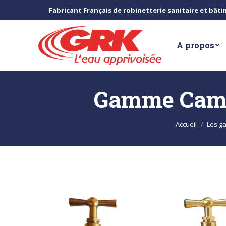
Fabricant Français de robinetterie sanitaire et bât
A propos
Gamme Camél
Vous êtes ici :
Accueil
Les g