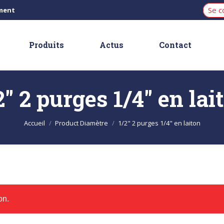
Se c
iment
Produits
Actus
Contact
2" 2 purges 1/4" en lai
Vous êtes ici :
Accueil
Product Diamètre
1/2" 2 purges 1/4" en laiton
on.