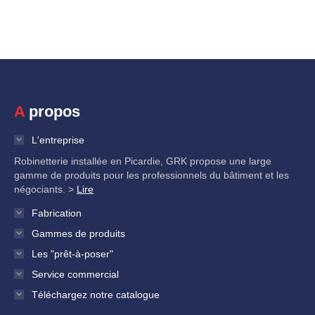
sur
sur
sur
sur
sur
Facebook
Twitter
Pinterest
LinkedIn
WhatsApp
A propos
L'entreprise
Robinetterie installée en Picardie, GRK propose une large
gamme de produits pour les professionnels du bâtiment et les
négociants. >
Lire
Fabrication
Gammes de produits
Les "prêt-à-poser"
Service commercial
Téléchargez notre catalogue