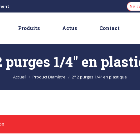
Se c
iment
Produits
Actus
Contact
2 purges 1/4" en plast
Vous êtes ici :
Accueil
Product Diamètre
2" 2 purges 1/4" en plastique
on.