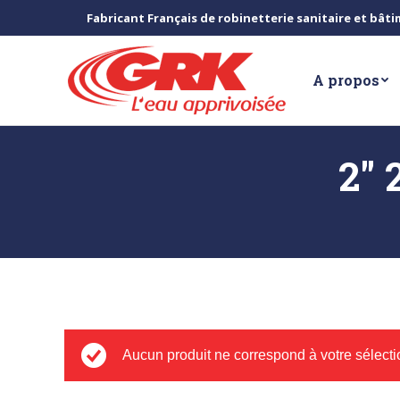
Fabricant Français de robinetterie sanitaire et bât
A propos
2" 
Aucun produit ne correspond à votre sélecti