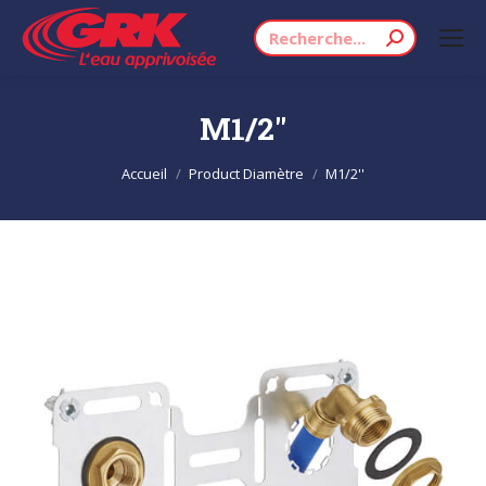
Recherche
:
M1/2''
Vous êtes ici :
Accueil
Product Diamètre
M1/2''