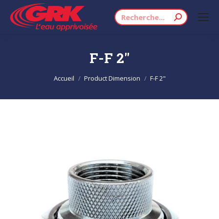
Recherche
:
F-F 2"
Vous êtes ici :
Accueil
Product Dimension
F-F 2"