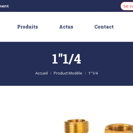
Se c
iment
Produits
Actus
Contact
1"1/4
Vous êtes ici :
Accueil
Product Modèle
1"1/4