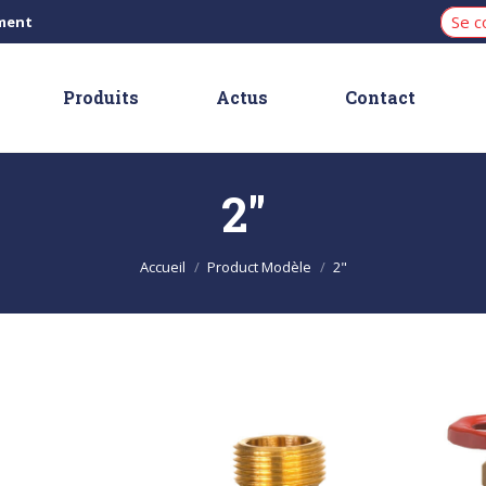
Se c
iment
Produits
Actus
Contact
2"
Vous êtes ici :
Accueil
Product Modèle
2"