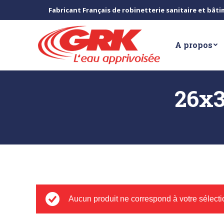
Fabricant Français de robinetterie sanitaire et bât
A propos
26x3
Aucun produit ne correspond à votre sélecti