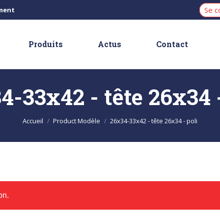
Se c
iment
Produits
Actus
Contact
4-33x42 - tête 26x34 -
Vous êtes ici :
Accueil
Product Modèle
26x34-33x42 - tête 26x34 - poli
on.