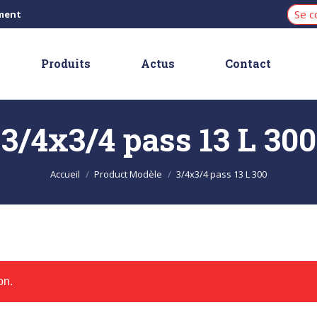
Se c
iment
Produits
Actus
Contact
3/4x3/4 pass 13 L 300
Vous êtes ici :
Accueil
Product Modèle
3/4x3/4 pass 13 L 300
on.