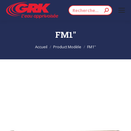
Recherche
:
FM1''
Vous êtes ici :
Accueil
Product Modèle
FM1''