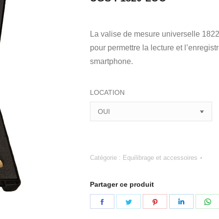
La valise de mesure universelle 1822
pour permettre la lecture et l’enregi
smartphone.
LOCATION
Catégorie :
Equilibrage et accessoires
Partager ce produit
Partager
Partager
Partager
Partager
Pa
sur
sur
sur
sur
su