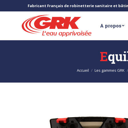
Fabricant Français de robinetterie sanitaire et bât
A propos
Equ
Vous êtes ici :
Accueil
Les gammes GRK