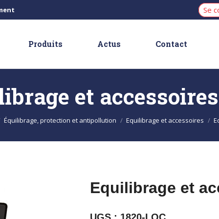
Se c
iment
Produits
Actus
Contact
ilibrage et accessoires
Équilibrage, protection et antipollution
Equilibrage et accessoires
E
Equilibrage et a
UGS :
1820-LOC