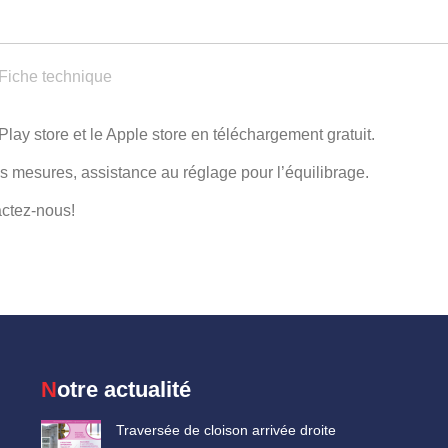
Facebook
Twitter
Pinterest
LinkedIn
W
Fiche technique
lay store et le Apple store en téléchargement gratuit.
s mesures, assistance au réglage pour l’équilibrage.
actez-nous!
Notre actualité
Traversée de cloison arrivée droite