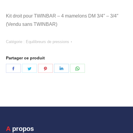
Kit droit pour TWINBAR – 4 mamelons DM 3/4″ – 3/4″
(Vendu sans TWINBAR)
Catégorie :
Equilibreurs de pressions
Partager ce produit
Partager
Partager
Partager
Partager
Partager
sur
sur
sur
sur
sur
Facebook
Twitter
Pinterest
LinkedIn
WhatsApp
A propos