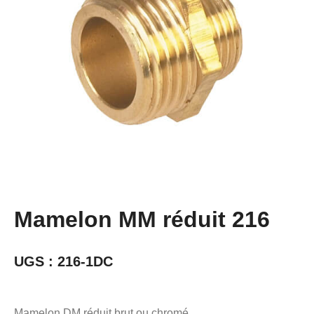
Mamelon MM réduit 216
UGS :
216-1DC
Mamelon DM réduit brut ou chromé.