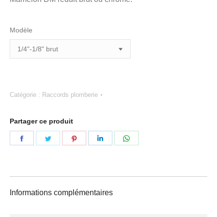
Modèle
Catégorie :
Raccords plomberie
Partager ce produit
Partager
Partager
Partager
Partager
Partager
sur
sur
sur
sur
sur
Facebook
Twitter
Pinterest
LinkedIn
WhatsApp
Informations complémentaires