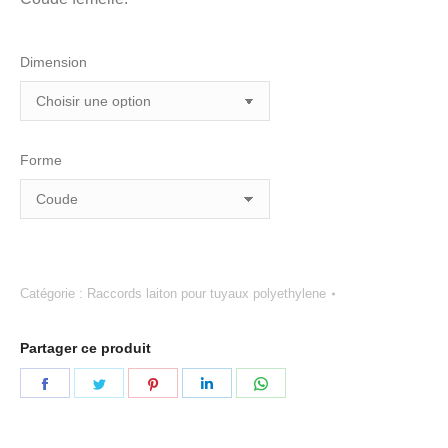
Dimension
Forme
Catégorie :
Raccords laiton pour tuyaux polyethylene
Partager ce produit
Partager
Partager
Partager
Partager
Partager
sur
sur
sur
sur
sur
Facebook
Twitter
Pinterest
LinkedIn
WhatsApp