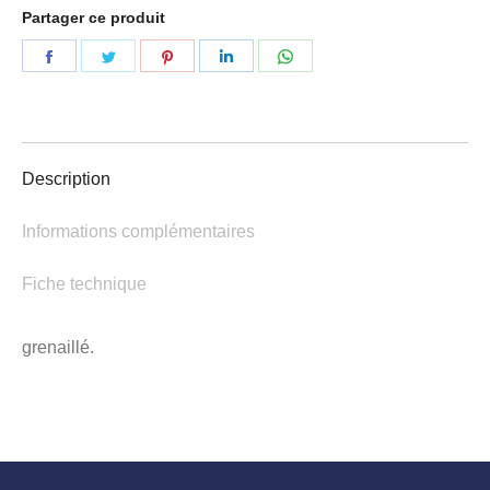
Partager ce produit
Partager
Partager
Partager
Partager
Partager
sur
sur
sur
sur
sur
Facebook
Twitter
Pinterest
LinkedIn
WhatsApp
Description
Informations complémentaires
Fiche technique
grenaillé.