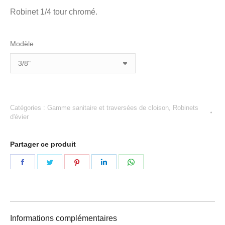
Robinet 1/4 tour chromé.
Modèle
Catégories :
Gamme sanitaire et traversées de cloison
,
Robinets
d'évier
Partager ce produit
Partager
Partager
Partager
Partager
Partager
sur
sur
sur
sur
sur
Facebook
Twitter
Pinterest
LinkedIn
WhatsApp
Informations complémentaires