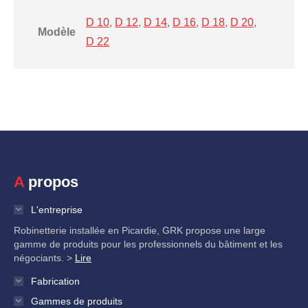
D 10
,
D 12
,
D 14
,
D 16
,
D 18
,
D 20
,
Modèle
D 22
A propos
L'entreprise
Robinetterie installée en Picardie, GRK propose une large
gamme de produits pour les professionnels du bâtiment et les
négociants. >
Lire
Fabrication
Gammes de produits