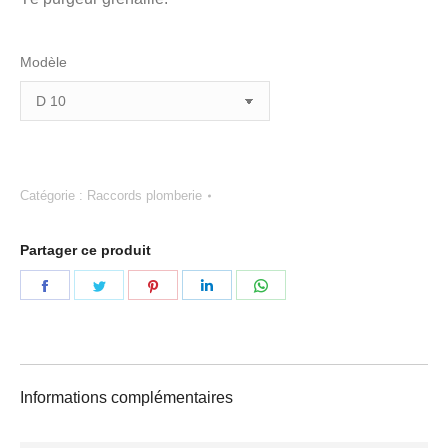
Modèle
Catégorie :
Raccords plomberie
Partager ce produit
Partager
Partager
Partager
Partager
Partager
sur
sur
sur
sur
sur
Facebook
Twitter
Pinterest
LinkedIn
WhatsApp
Informations complémentaires