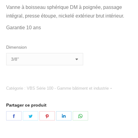
Vanne à boisseau sphérique DM à poignée, passage
intégral, presse étoupe, nickelé extérieur brut intérieur.
Garantie 10 ans
Dimension
Catégorie :
VBS Série 100 - Gamme bâtiment et industrie
Partager ce produit
Partager
Partager
Partager
Partager
Partager
sur
sur
sur
sur
sur
Facebook
Twitter
Pinterest
LinkedIn
WhatsApp