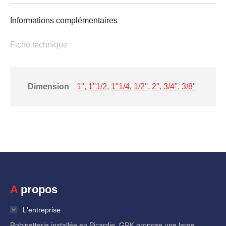
Informations complémentaires
Fiche technique
Dimension
1''
,
1''1/2
,
1''1/4
,
1/2''
,
2''
,
3/4''
,
3/8''
A propos
L'entreprise
Robinetterie installée en Picardie, GRK propose une large