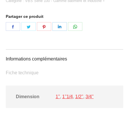
Catégorie :
VBS Série 100 - Gamme bâtiment et industrie
Partager ce produit
Partager
Partager
Partager
Partager
Partager
sur
sur
sur
sur
sur
Facebook
Twitter
Pinterest
LinkedIn
WhatsApp
Informations complémentaires
Fiche technique
Dimension
1''
,
1''1/4
,
1/2''
,
3/4''